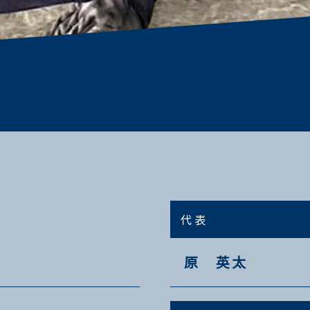
代表
原 英太